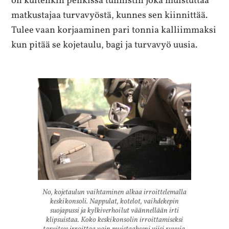
on kuitenkin penkissä tunnistin joka muistuttaa
matkustajaa turvavyöstä, kunnes sen kiinnittää.
Tulee vaan korjaaminen pari tonnia kalliimmaksi
kun pitää se kojetaulu, bagi ja turvavyö uusia.
No, kojetaulun vaihtaminen alkaa irroittelemalla
keskikonsoli. Nappulat, kotelot, vaihdekepin
suojapussi ja kylkiverhoilut väännellään irti
klipsuistaa. Koko keskikonsolin irroittamiseksi