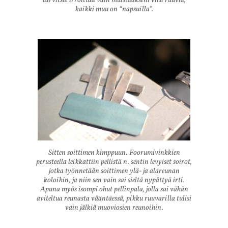
tarvitsee irroittaa vain muistaakseni viisi ruuvia,
kaikki muu on “napsuilla”.
Sitten soittimen kimppuun. Foorumivinkkien
perusteella leikkattiin pellistä n. sentin levyiset soirot,
jotka työnnetään soittimen ylä- ja alareunan
koloihin, ja niin sen vain sai sieltä nypättyä irti.
Apuna myös isompi ohut pellinpala, jolla sai vähän
aviteltua reunasta vääntäessä, pikku ruuvarilla tulisi
vain jälkiä muoviosien reunoihin.