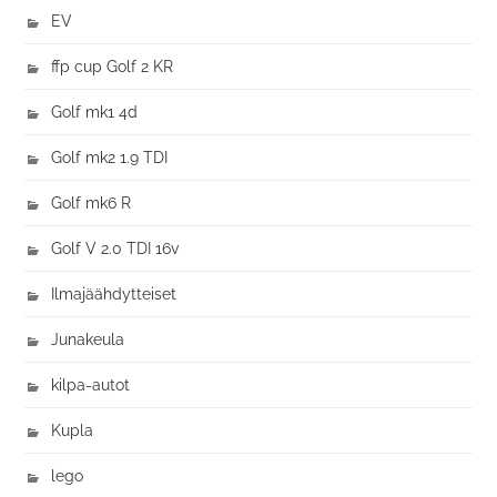
EV
ffp cup Golf 2 KR
Golf mk1 4d
Golf mk2 1.9 TDI
Golf mk6 R
Golf V 2.0 TDI 16v
Ilmajäähdytteiset
Junakeula
kilpa-autot
Kupla
lego