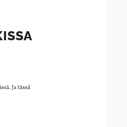
KISSA
sä. Ja tässä