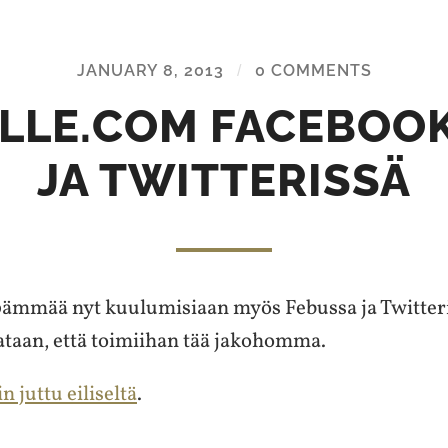
JANUARY 8, 2013
/
0 COMMENTS
LLE.COM FACEBOO
JA TWITTERISSÄ
pämmää nyt kuulumisiaan myös Febussa ja Twitteris
tataan, että toimiihan tää jakohomma.
n juttu eiliseltä
.