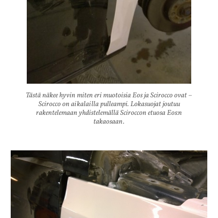
Tästä näkee hyvin miten eri muotoisia Eos ja Scirocco ovat –
Scirocco on aikalailla pulleampi. Lokasuojat joutuu
rakentelemaan yhdistelemällä Sciroccon etuosa Eos:n
takaosaan.