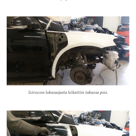
Sciroccon lokasuojasta leikattiin takaosa pois.