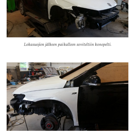
Lokasuojien jälkeen paikalleen soviteltiin konepelti.