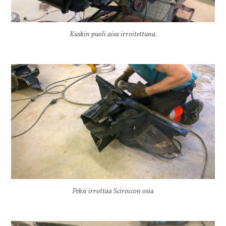
Kuskin puoli aisa irroitettuna.
Peksi irrottaa Sciroccon osia