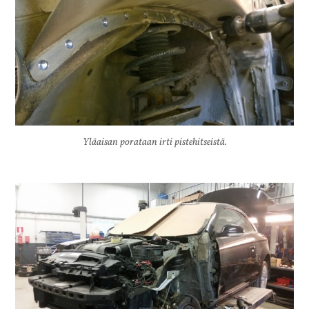
Yläaisan porataan irti pistehitseistä.