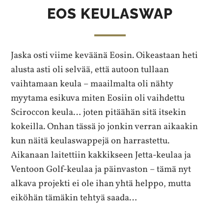
EOS KEULASWAP
Jaska osti viime keväänä Eosin. Oikeastaan heti
alusta asti oli selvää, että autoon tullaan
vaihtamaan keula – maailmalta oli nähty
myytama esikuva miten Eosiin oli vaihdettu
Sciroccon keula… joten pitäähän sitä itsekin
kokeilla. Onhan tässä jo jonkin verran aikaakin
kun näitä keulaswappejä on harrastettu.
Aikanaan laitettiin kakkikseen Jetta-keulaa ja
Ventoon Golf-keulaa ja päinvaston – tämä nyt
alkava projekti ei ole ihan yhtä helppo, mutta
eiköhän tämäkin tehtyä saada…