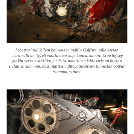
Moottori tuli jälleen kolmoskorimallin Golfista, tällä kertaa
vuosimalli on ’95 eli vuotta nuorempi kuin aiemmin. Eroa löytyy
jonkin verran sähköjen puolelta, moottorin johtosarja on hiukan
erilainen sekä mm. ohjainlaitteen ahtopaineanturi tunnistaa 0.5bar
isommat paineet.