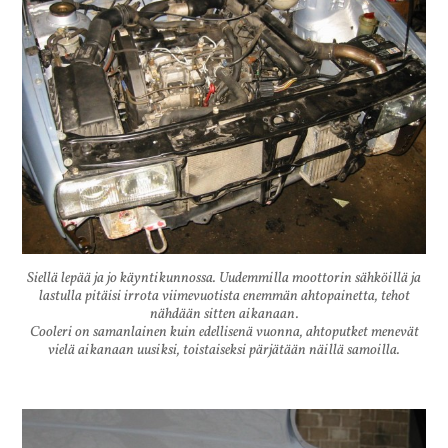
Siellä lepää ja jo käyntikunnossa. Uudemmilla moottorin sähköillä ja
lastulla pitäisi irrota viimevuotista enemmän ahtopainetta, tehot
nähdään sitten aikanaan.
Cooleri on samanlainen kuin edellisenä vuonna, ahtoputket menevät
vielä aikanaan uusiksi, toistaiseksi pärjätään näillä samoilla.