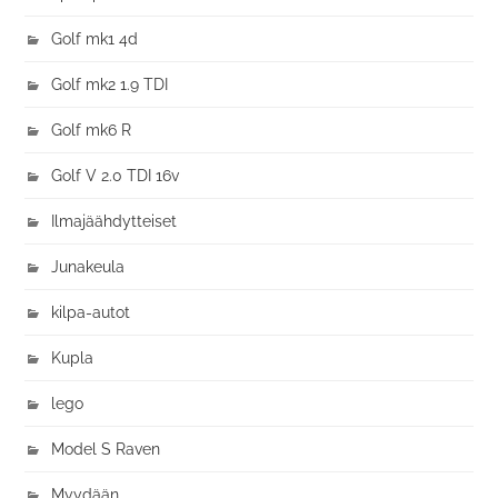
Golf mk1 4d
Golf mk2 1.9 TDI
Golf mk6 R
Golf V 2.0 TDI 16v
Ilmajäähdytteiset
Junakeula
kilpa-autot
Kupla
lego
Model S Raven
Myydään