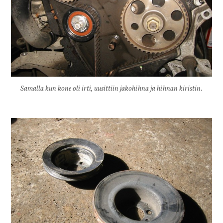
Samalla kun kone oli irti, uusittiin jakohihna ja hihnan kiristin.