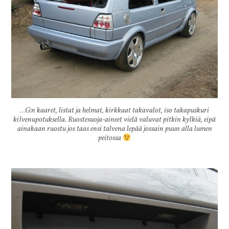
…G:n kaaret, listat ja helmat, kirkkaat takavalot, iso takapuskuri
kilvenupotuksella. Ruostesuoja-aineet vielä valuvat pitkin kylkiä, eipä
ainakaan ruostu jos taas ensi talvena lepää jossain puun alla lumen
peitossa