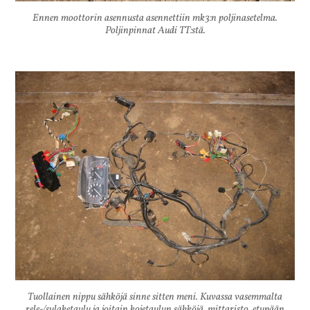
Ennen moottorin asennusta asennettiin mk3:n poljinasetelma.
Poljinpinnat Audi TT:stä.
Tuollainen nippu sähköjä sinne sitten meni. Kuvassa vasemmalta
rele-/sulaketaulu ja joitain kojetaulun sähköjä, mittaristo, etupään