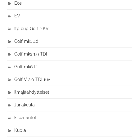
Eos
EV
ffp cup Golf 2 KR
Golf mk1 4d
Golf mk2 1.9 TDI
Golf mk6 R
Golf V 2.0 TDI 16v
Ilmajäähdytteiset
Junakeula
kilpa-autot
Kupla