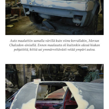
Auto maalattiin samalla värillä kuin viime kerrallakin, Mersun
Chalcedon-sinisellä. Ennen maalausta oli kuitenkin edessä hiukan
pohjatöitä, kittiä sai ymmärrettävästi vetää ympäri autoa.