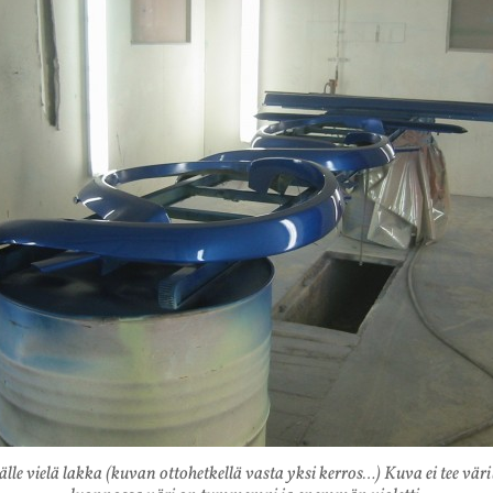
lle vielä lakka (kuvan ottohetkellä vasta yksi kerros…) Kuva ei tee väril