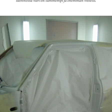
luonnossa väri on tummempi ja enemmän violetti.