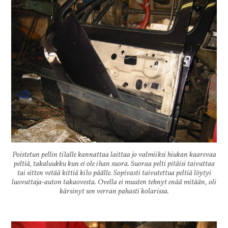
Poistetun pellin tilalle kannattaa laittaa jo valmiiksi hiukan kaarevaa
peltiä, takaluukku kun ei ole ihan suora. Suoraa pelti pitäisi taivuttaa
tai sitten vetää kittiä kilo päälle. Sopivasti taivutettua peltiä löytyi
luovuttaja-auton takaovesta. Ovella ei muuten tehnyt enää mitään, oli
kärsinyt sen verran pahasti kolarissa.