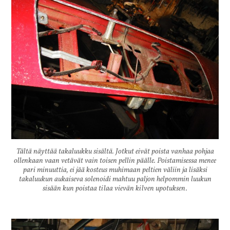
Tältä näyttää takaluukku sisältä. Jotkut eivät poista vanhaa pohjaa
ollenkaan vaan vetävät vain toisen pellin päälle. Poistamisessa menee
pari minuuttia, ei jää kosteus muhimaan peltien väliin ja lisäksi
takaluukun aukaiseva solenoidi mahtuu paljon helpommin luukun
sisään kun poistaa tilaa vievän kilven upotuksen.