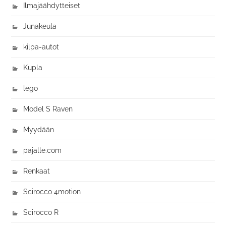
Ilmajäähdytteiset
Junakeula
kilpa-autot
Kupla
lego
Model S Raven
Myydään
pajalle.com
Renkaat
Scirocco 4motion
Scirocco R