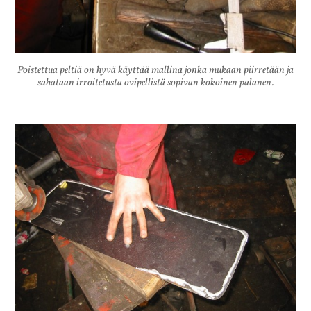
Poistettua peltiä on hyvä käyttää mallina jonka mukaan piirretään ja
sahataan irroitetusta ovipellistä sopivan kokoinen palanen.