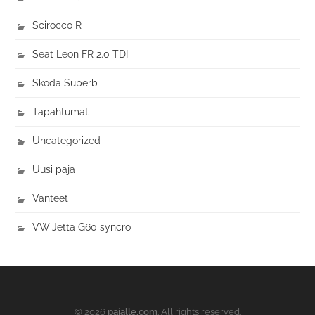
Scirocco R
Seat Leon FR 2.0 TDI
Skoda Superb
Tapahtumat
Uncategorized
Uusi paja
Vanteet
VW Jetta G60 syncro
© 2026
pajalle.com
. All rights reserved.