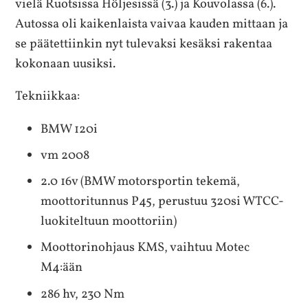
vielä Ruotsissa Höljesissä (3.) ja Kouvolassa (6.).
Autossa oli kaikenlaista vaivaa kauden mittaan ja
se päätettiinkin nyt tulevaksi kesäksi rakentaa
kokonaan uusiksi.
Tekniikkaa:
BMW 120i
vm 2008
2.0 16v (BMW motorsportin tekemä,
moottoritunnus P45, perustuu 320si WTCC-
luokiteltuun moottoriin)
Moottorinohjaus KMS, vaihtuu Motec
M4:ään
286 hv, 230 Nm