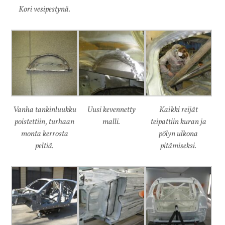
Kori vesipestynä.
Vanha tankinluukku
Uusi kevennetty
Kaikki reijät
poistettiin, turhaan
malli.
teipattiin kuran ja
monta kerrosta
pölyn ulkona
peltiä.
pitämiseksi.