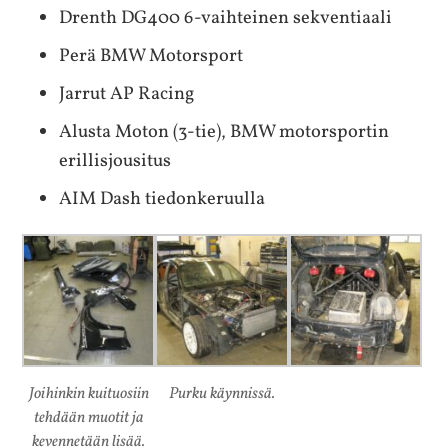
Drenth DG400 6-vaihteinen sekventiaali
Perä BMW Motorsport
Jarrut AP Racing
Alusta Moton (3-tie), BMW motorsportin
erillisjousitus
AIM Dash tiedonkeruulla
Joihinkin kuituosiin
Purku käynnissä.
tehdään muotit ja
kevennetään lisää.