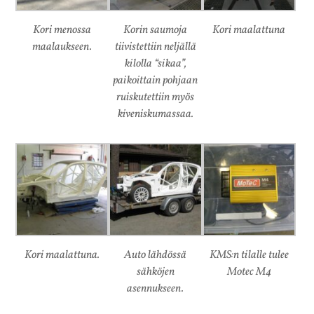
Kori menossa
Korin saumoja
Kori maalattuna
maalaukseen.
tiivistettiin neljällä
kilolla “sikaa”,
paikoittain pohjaan
ruiskutettiin myös
kiveniskumassaa.
Kori maalattuna.
Auto lähdössä
KMS:n tilalle tulee
sähköjen
Motec M4
asennukseen.