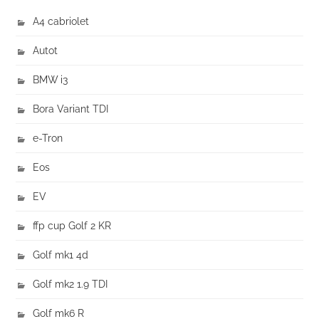
A4 cabriolet
Autot
BMW i3
Bora Variant TDI
e-Tron
Eos
EV
ffp cup Golf 2 KR
Golf mk1 4d
Golf mk2 1.9 TDI
Golf mk6 R