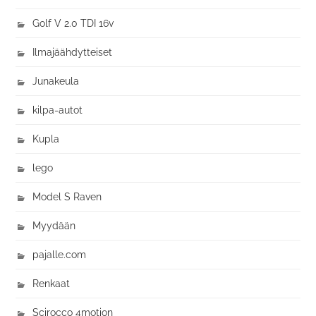
Golf V 2.0 TDI 16v
Ilmajäähdytteiset
Junakeula
kilpa-autot
Kupla
lego
Model S Raven
Myydään
pajalle.com
Renkaat
Scirocco 4motion