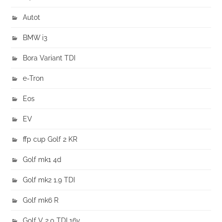
Autot
BMW i3
Bora Variant TDI
e-Tron
Eos
EV
ffp cup Golf 2 KR
Golf mk1 4d
Golf mk2 1.9 TDI
Golf mk6 R
Golf V 2.0 TDI 16v