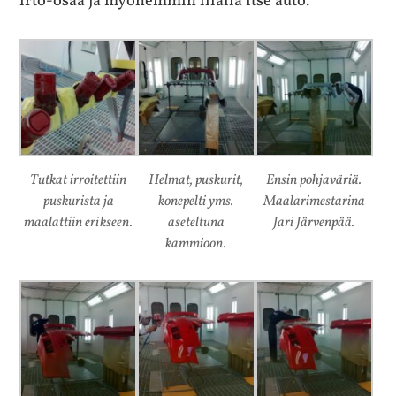
irto-osaa ja myöhemmin illalla itse auto.
Tutkat irroitettiin
Helmat, puskurit,
Ensin pohjaväriä.
puskurista ja
konepelti yms.
Maalarimestarina
maalattiin erikseen.
aseteltuna
Jari Järvenpää.
kammioon.