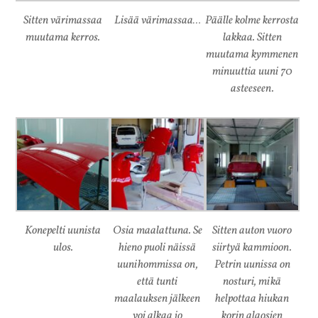
Sitten värimassaa
Lisää värimassaa…
Päälle kolme kerrosta
muutama kerros.
lakkaa. Sitten
muutama kymmenen
minuuttia uuni 70
asteeseen.
Konepelti uunista
Osia maalattuna. Se
Sitten auton vuoro
ulos.
hieno puoli näissä
siirtyä kammioon.
uunihommissa on,
Petrin uunissa on
että tunti
nosturi, mikä
maalauksen jälkeen
helpottaa hiukan
voi alkaa jo
korin alaosien