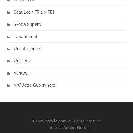
Seat Leon FR 2.0 TDI
Skoda Superb
Tapahtumat
Uncategorized
Uusi paja
Vanteet
VW Jetta G60 syncro
© 2026
pajalle.com
. All rights reserved.
Theme by
Anders Norén
.