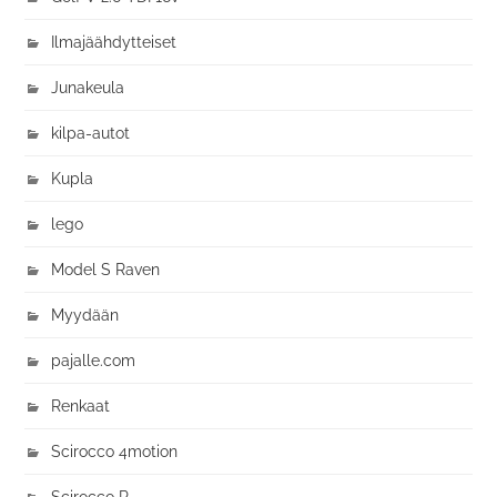
Ilmajäähdytteiset
Junakeula
kilpa-autot
Kupla
lego
Model S Raven
Myydään
pajalle.com
Renkaat
Scirocco 4motion
Scirocco R