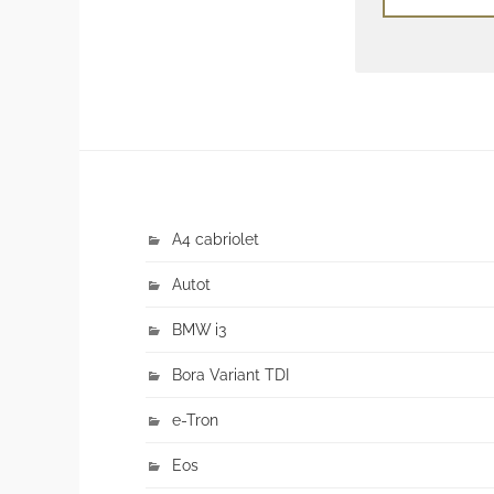
A4 cabriolet
Autot
BMW i3
Bora Variant TDI
e-Tron
Eos