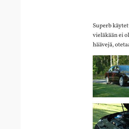
Superb käytett
vieläkään ei o
häävejä, otet