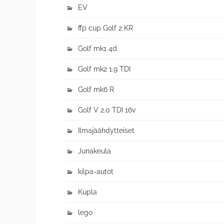
EV
ffp cup Golf 2 KR
Golf mk1 4d
Golf mk2 1.9 TDI
Golf mk6 R
Golf V 2.0 TDI 16v
Ilmajäähdytteiset
Junakeula
kilpa-autot
Kupla
lego