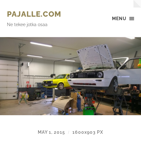
PAJALLE.COM
MENU
Ne tekee jotka osaa
MAY 1, 2015
1600
x
903 PX
/