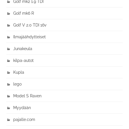
Golf mk2 1.9 TDI
Golf mk6 R
Golf V 2.0 TDI 16v
Ilmajäähdytteiset
Junakeula
kilpa-autot
Kupla
lego
Model S Raven
Myydään
pajalle.com