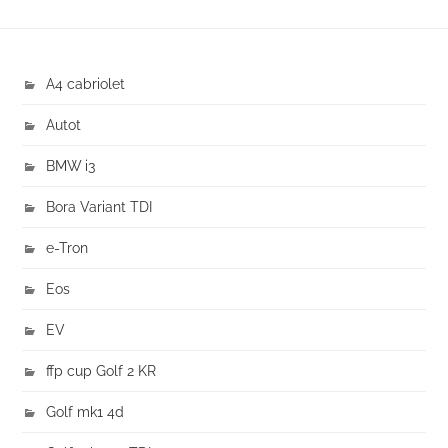
A4 cabriolet
Autot
BMW i3
Bora Variant TDI
e-Tron
Eos
EV
ffp cup Golf 2 KR
Golf mk1 4d