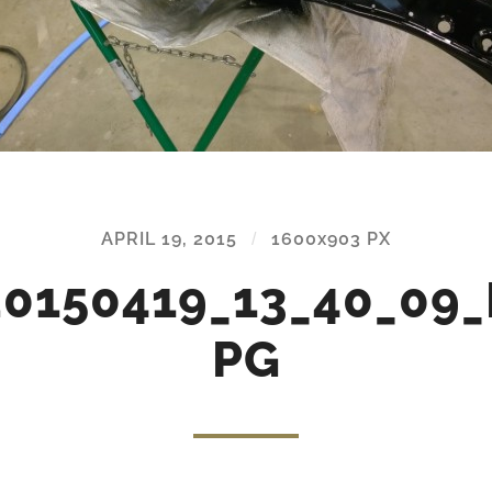
APRIL 19, 2015
/
1600
x
903 PX
0150419_13_40_09_
PG