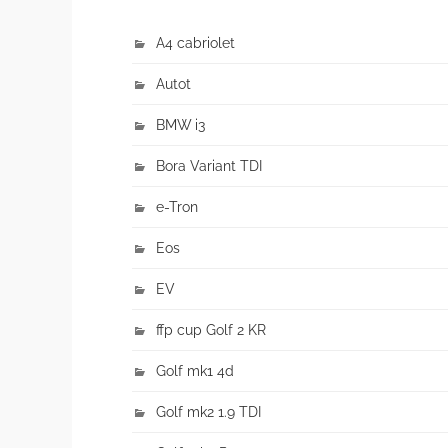
A4 cabriolet
Autot
BMW i3
Bora Variant TDI
e-Tron
Eos
EV
ffp cup Golf 2 KR
Golf mk1 4d
Golf mk2 1.9 TDI