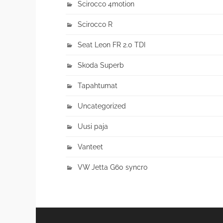
Scirocco 4motion
Scirocco R
Seat Leon FR 2.0 TDI
Skoda Superb
Tapahtumat
Uncategorized
Uusi paja
Vanteet
VW Jetta G60 syncro