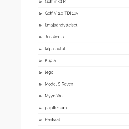
Golf mk6 R
Golf V 2.0 TDI 16v
Ilmajäähdytteiset
Junakeula
kilpa-autot
Kupla
lego
Model S Raven
Myydään
pajalle.com
Renkaat