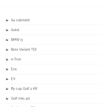
A4 cabriolet
Autot
BMW i3
Bora Variant TDI
e-Tron
Eos
EV
ffp cup Golf 2 KR
Golf mk1 4d