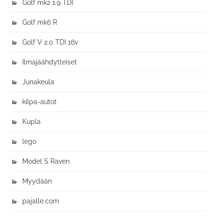
Golf mk2 1.9 TDI
Golf mk6 R
Golf V 2.0 TDI 16v
Ilmajäähdytteiset
Junakeula
kilpa-autot
Kupla
lego
Model S Raven
Myydään
pajalle.com