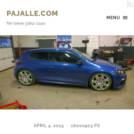
PAJALLE.COM
MENU
Ne tekee jotka osaa
APRIL 4, 2015
1600
x
903 PX
/