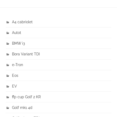
A4 cabriolet
Autot
BMW i3
Bora Variant TDI
e-Tron
Eos
EV
ffp cup Golf 2 KR
Golf mk1 4d