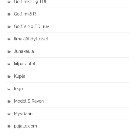
Golf mk2 1.9 TDI
Golf mk6 R
Golf V 2.0 TDI 16v
Ilmajäähdytteiset
Junakeula
kilpa-autot
Kupla
lego
Model S Raven
Myydään
pajalle.com