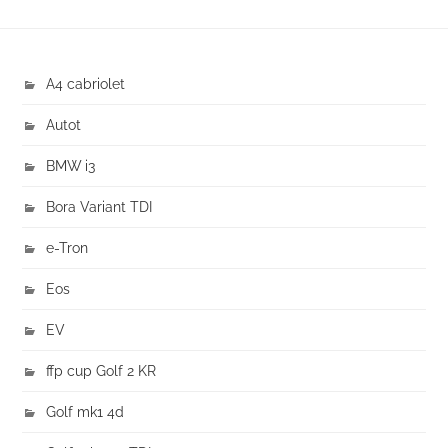
A4 cabriolet
Autot
BMW i3
Bora Variant TDI
e-Tron
Eos
EV
ffp cup Golf 2 KR
Golf mk1 4d