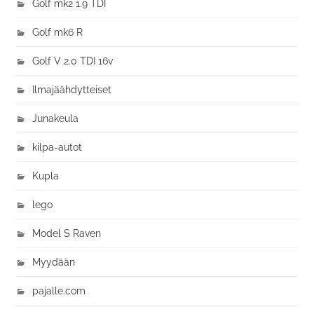
Golf mk2 1.9 TDI
Golf mk6 R
Golf V 2.0 TDI 16v
Ilmajäähdytteiset
Junakeula
kilpa-autot
Kupla
lego
Model S Raven
Myydään
pajalle.com