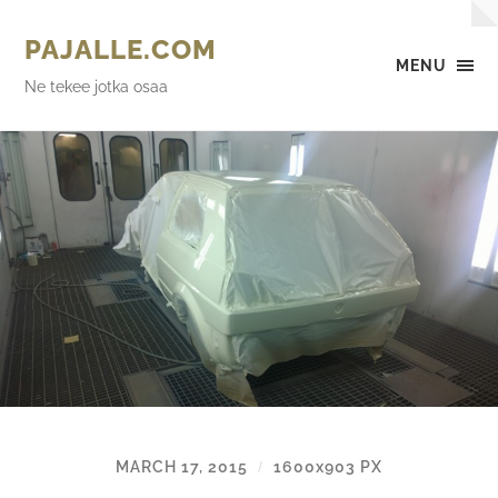
PAJALLE.COM
MENU
Ne tekee jotka osaa
MARCH 17, 2015
1600
x
903 PX
/