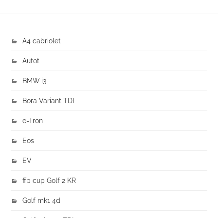
A4 cabriolet
Autot
BMW i3
Bora Variant TDI
e-Tron
Eos
EV
ffp cup Golf 2 KR
Golf mk1 4d