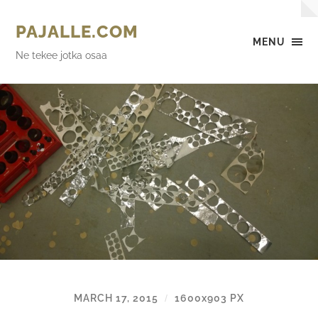
PAJALLE.COM
MENU
Ne tekee jotka osaa
MARCH 17, 2015
1600
x
903 PX
/