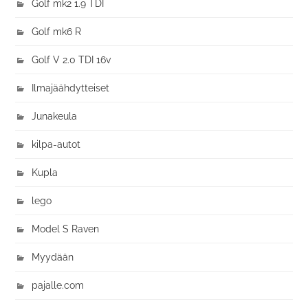
Golf mk2 1.9 TDI
Golf mk6 R
Golf V 2.0 TDI 16v
Ilmajäähdytteiset
Junakeula
kilpa-autot
Kupla
lego
Model S Raven
Myydään
pajalle.com