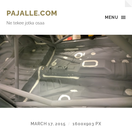
PAJALLE.COM
MENU
Ne tekee jotka osaa
MARCH 17, 2015
1600
x
903 PX
/