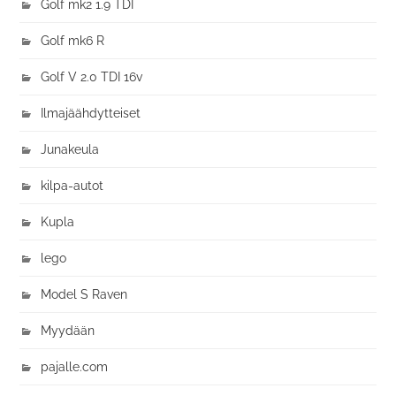
Golf mk2 1.9 TDI
Golf mk6 R
Golf V 2.0 TDI 16v
Ilmajäähdytteiset
Junakeula
kilpa-autot
Kupla
lego
Model S Raven
Myydään
pajalle.com