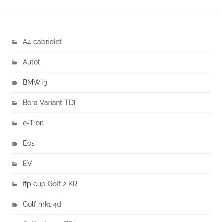
A4 cabriolet
Autot
BMW i3
Bora Variant TDI
e-Tron
Eos
EV
ffp cup Golf 2 KR
Golf mk1 4d