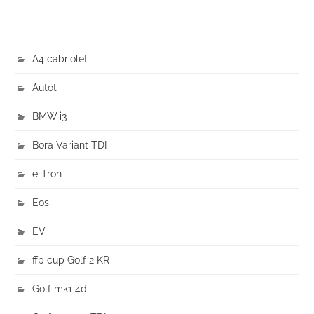
A4 cabriolet
Autot
BMW i3
Bora Variant TDI
e-Tron
Eos
EV
ffp cup Golf 2 KR
Golf mk1 4d