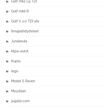
Golf mk2 1.9 TDI
Golf mk6 R
Golf V 2.0 TDI 16v
Ilmajäähdytteiset
Junakeula
kilpa-autot
Kupla
lego
Model S Raven
Myydään
pajalle.com