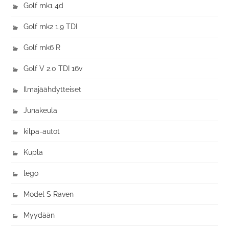
Golf mk1 4d
Golf mk2 1.9 TDI
Golf mk6 R
Golf V 2.0 TDI 16v
Ilmajäähdytteiset
Junakeula
kilpa-autot
Kupla
lego
Model S Raven
Myydään