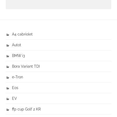
A4 cabriolet
Autot
BMW i3
Bora Variant TDI
e-Tron
Eos
EV
ffp cup Golf 2 KR