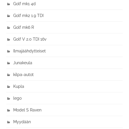
Golf mk1 4d
Golf mk2 1.9 TDI
Golf mk6 R
Golf V 2.0 TDI 16v
Ilmajäähdytteiset
Junakeula
kilpa-autot
Kupla
lego
Model S Raven
Myydään