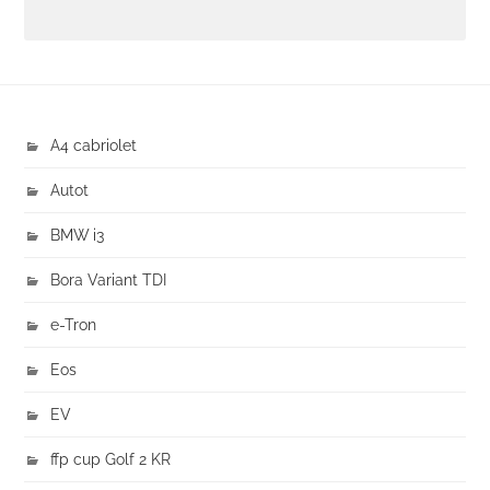
A4 cabriolet
Autot
BMW i3
Bora Variant TDI
e-Tron
Eos
EV
ffp cup Golf 2 KR