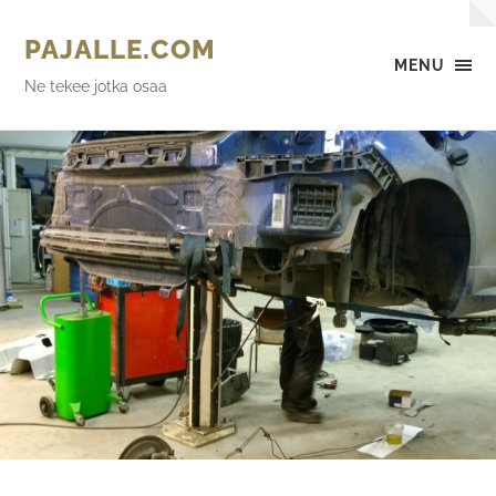
PAJALLE.COM
MENU
Ne tekee jotka osaa