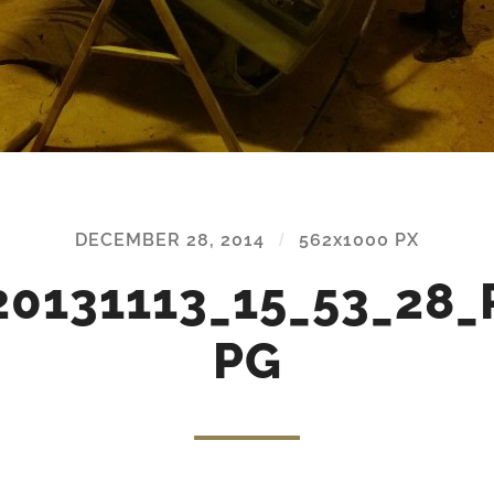
DECEMBER 28, 2014
/
562
x
1000 PX
0131113_15_53_28_
PG