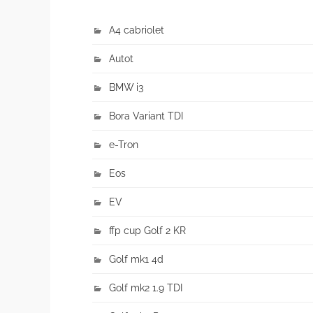
A4 cabriolet
Autot
BMW i3
Bora Variant TDI
e-Tron
Eos
EV
ffp cup Golf 2 KR
Golf mk1 4d
Golf mk2 1.9 TDI