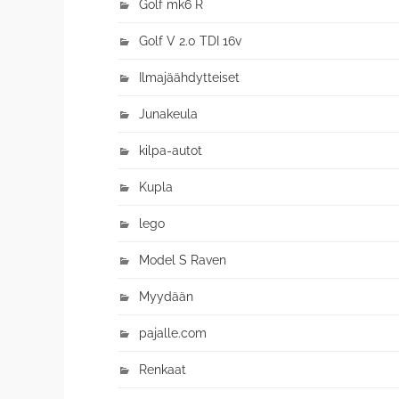
Golf mk6 R
Golf V 2.0 TDI 16v
Ilmajäähdytteiset
Junakeula
kilpa-autot
Kupla
lego
Model S Raven
Myydään
pajalle.com
Renkaat