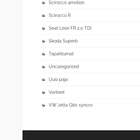
Scirocco 4motion
Scirocco R
Seat Leon FR 2.0 TDI
Skoda Superb
Tapahtumat
Uncategorized
Uusi paja
Vanteet
VW Jetta G60 syncro