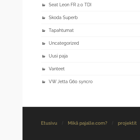
Seat Leon FR 2.0 TDI
Skoda Superb
Tapahtumat
Uncategorized
Uusi paja
Vanteet
VW Jetta G60 syncro
Etusivu
Mikä pajalle.com?
projektit