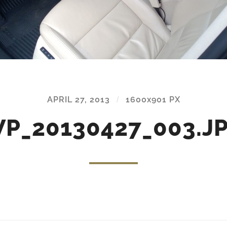
APRIL 27, 2013
/
1600
x
901 PX
P_20130427_003.J