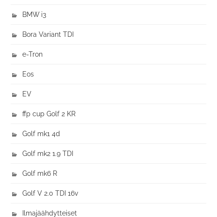
BMW i3
Bora Variant TDI
e-Tron
Eos
EV
ffp cup Golf 2 KR
Golf mk1 4d
Golf mk2 1.9 TDI
Golf mk6 R
Golf V 2.0 TDI 16v
Ilmajäähdytteiset