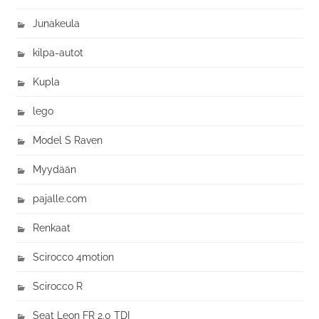
Junakeula
kilpa-autot
Kupla
lego
Model S Raven
Myydään
pajalle.com
Renkaat
Scirocco 4motion
Scirocco R
Seat Leon FR 2.0 TDI