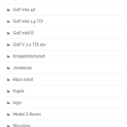
Golf mk1 4d
Golf mk2 1.9 TDI
Golf mk6 R
Golf V 2.0 TDI 16v
Ilmajäähdytteiset
Junakeula
kilpa-autot
Kupla
lego
Model S Raven
Myydään