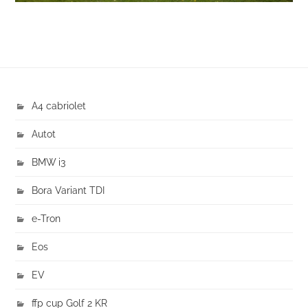
A4 cabriolet
Autot
BMW i3
Bora Variant TDI
e-Tron
Eos
EV
ffp cup Golf 2 KR