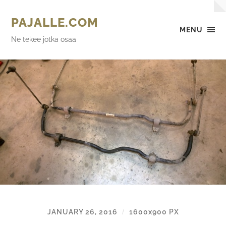
PAJALLE.COM
MENU
Ne tekee jotka osaa
JANUARY 26, 2016
1600
x
900 PX
/