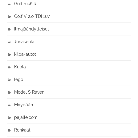
Golf mk6 R
Golf V 2.0 TDI 16v
Ilmajäähdytteiset
Junakeula
kilpa-autot
Kupla
lego
Model S Raven
Myydään
pajalle.com
Renkaat