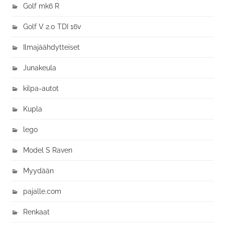
Golf mk6 R
Golf V 2.0 TDI 16v
Ilmajäähdytteiset
Junakeula
kilpa-autot
Kupla
lego
Model S Raven
Myydään
pajalle.com
Renkaat