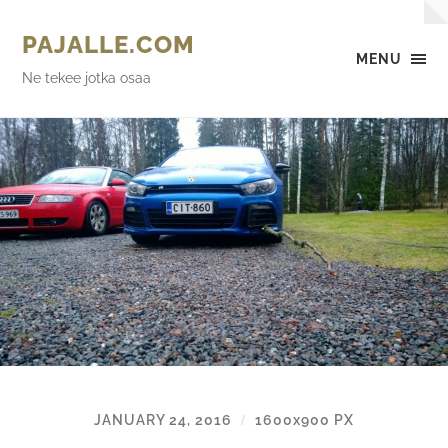
PAJALLE.COM
MENU
Ne tekee jotka osaa
JANUARY 24, 2016
1600
x
900 PX
/