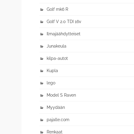
Golf mk6 R
Golf V 2.0 TDI 16v
Ilmajäähdytteiset
Junakeula
kilpa-autot
Kupla
lego
Model S Raven
Myydään
pajalle.com
Renkaat