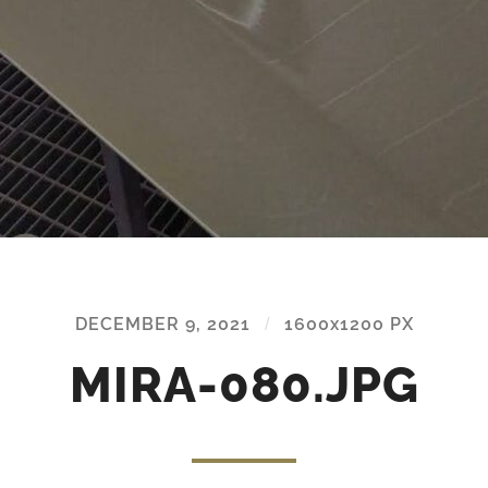
DECEMBER 9, 2021
/
1600
x
1200 PX
MIRA-080.JPG