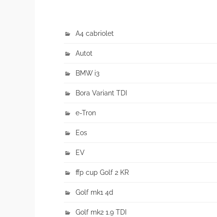
A4 cabriolet
Autot
BMW i3
Bora Variant TDI
e-Tron
Eos
EV
ffp cup Golf 2 KR
Golf mk1 4d
Golf mk2 1.9 TDI