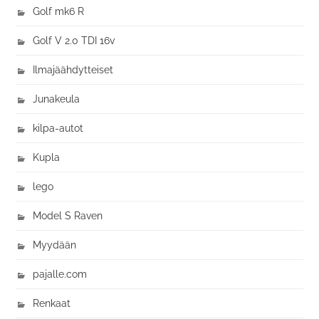
Golf mk6 R
Golf V 2.0 TDI 16v
Ilmajäähdytteiset
Junakeula
kilpa-autot
Kupla
lego
Model S Raven
Myydään
pajalle.com
Renkaat