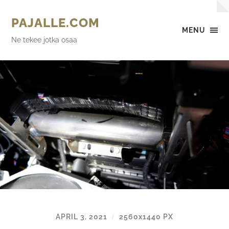
PAJALLE.COM
MENU
Ne tekee jotka osaa
APRIL 3, 2021
2560
x
1440 PX
/