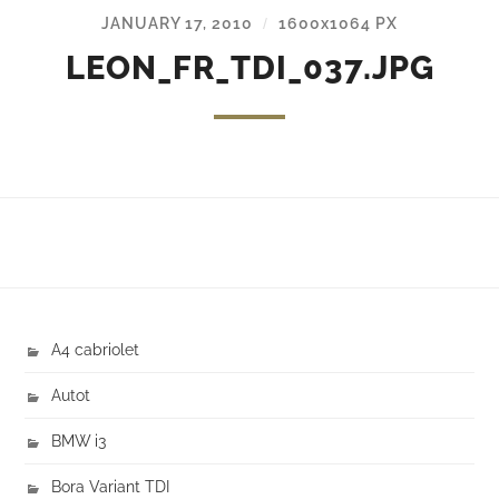
JANUARY 17, 2010
1600
x
1064 PX
/
LEON_FR_TDI_037.JPG
A4 cabriolet
Autot
BMW i3
Bora Variant TDI