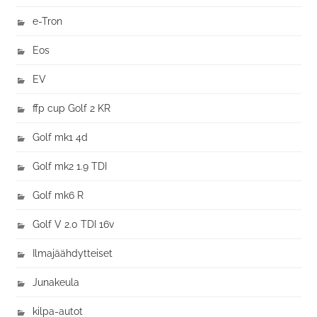
e-Tron
Eos
EV
ffp cup Golf 2 KR
Golf mk1 4d
Golf mk2 1.9 TDI
Golf mk6 R
Golf V 2.0 TDI 16v
Ilmajäähdytteiset
Junakeula
kilpa-autot