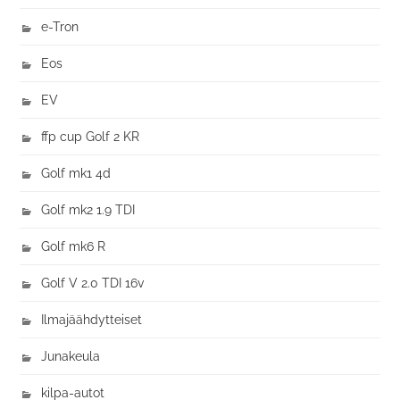
e-Tron
Eos
EV
ffp cup Golf 2 KR
Golf mk1 4d
Golf mk2 1.9 TDI
Golf mk6 R
Golf V 2.0 TDI 16v
Ilmajäähdytteiset
Junakeula
kilpa-autot