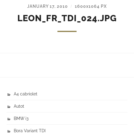
JANUARY 17, 2010
1600
x
1064 PX
/
LEON_FR_TDI_024.JPG
A4 cabriolet
Autot
BMW i3
Bora Variant TDI