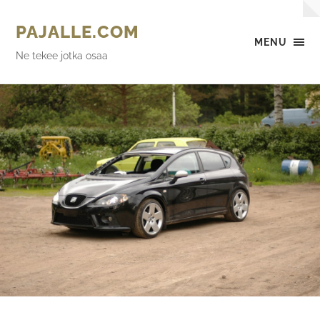
PAJALLE.COM
MENU
Ne tekee jotka osaa