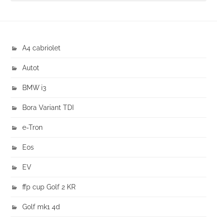
A4 cabriolet
Autot
BMW i3
Bora Variant TDI
e-Tron
Eos
EV
ffp cup Golf 2 KR
Golf mk1 4d