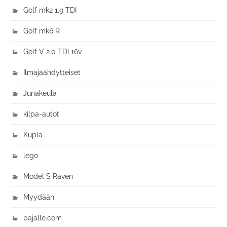
Golf mk2 1.9 TDI
Golf mk6 R
Golf V 2.0 TDI 16v
Ilmajäähdytteiset
Junakeula
kilpa-autot
Kupla
lego
Model S Raven
Myydään
pajalle.com