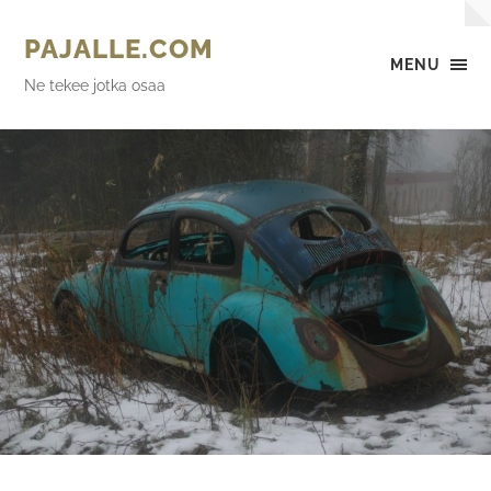
PAJALLE.COM
MENU
Ne tekee jotka osaa