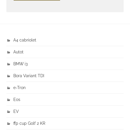
A4 cabriolet
Autot
BMW i3
Bora Variant TDI
e-Tron
Eos
EV
ffp cup Golf 2 KR