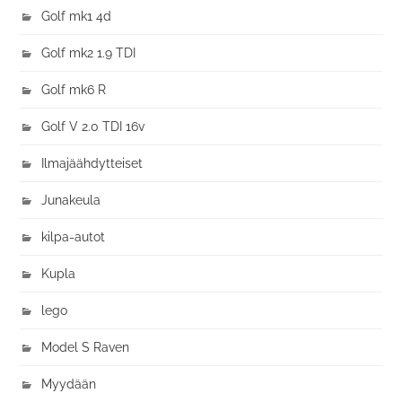
Golf mk1 4d
Golf mk2 1.9 TDI
Golf mk6 R
Golf V 2.0 TDI 16v
Ilmajäähdytteiset
Junakeula
kilpa-autot
Kupla
lego
Model S Raven
Myydään