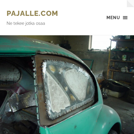
PAJALLE.COM
MENU
Ne tekee jotka osaa