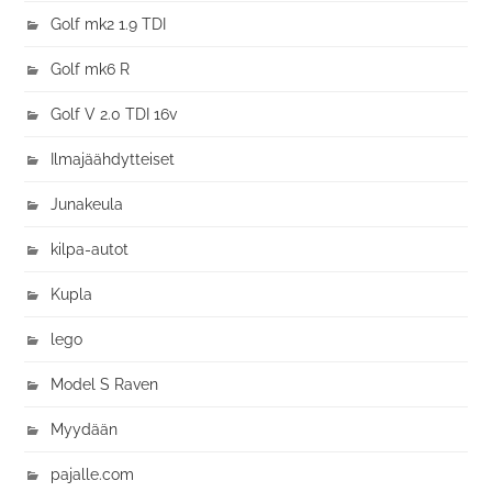
Golf mk2 1.9 TDI
Golf mk6 R
Golf V 2.0 TDI 16v
Ilmajäähdytteiset
Junakeula
kilpa-autot
Kupla
lego
Model S Raven
Myydään
pajalle.com