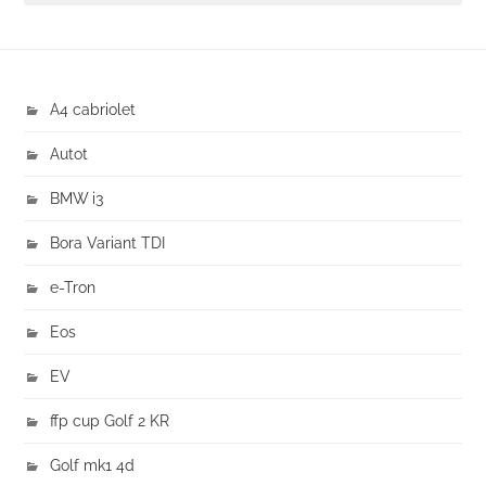
A4 cabriolet
Autot
BMW i3
Bora Variant TDI
e-Tron
Eos
EV
ffp cup Golf 2 KR
Golf mk1 4d