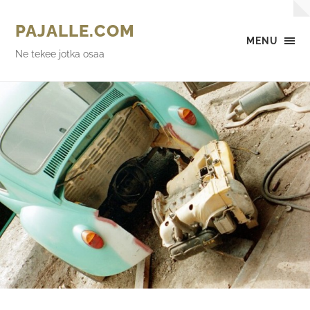
PAJALLE.COM
MENU
Ne tekee jotka osaa