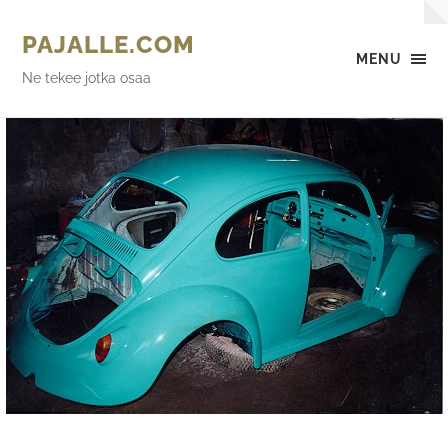
PAJALLE.COM
MENU
Ne tekee jotka osaa