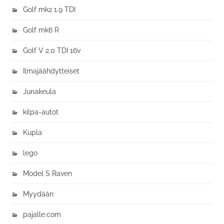
Golf mk2 1.9 TDI
Golf mk6 R
Golf V 2.0 TDI 16v
Ilmajäähdytteiset
Junakeula
kilpa-autot
Kupla
lego
Model S Raven
Myydään
pajalle.com