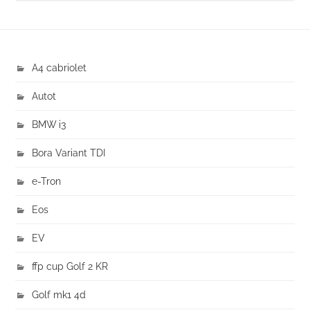
A4 cabriolet
Autot
BMW i3
Bora Variant TDI
e-Tron
Eos
EV
ffp cup Golf 2 KR
Golf mk1 4d