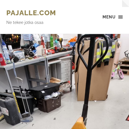
PAJALLE.COM
MENU
Ne tekee jotka osaa