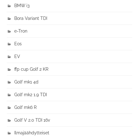
BMW i3
Bora Variant TDI
e-Tron
Eos
EV
ffp cup Golf 2 KR
Golf mk1 4d
Golf mk2 1.9 TDI
Golf mk6 R
Golf V 2.0 TDI 16v
Ilmajäähdytteiset