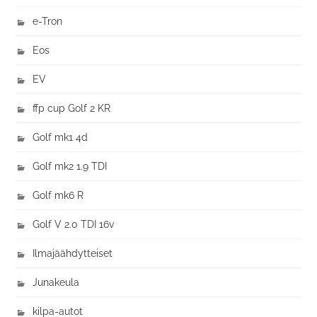
e-Tron
Eos
EV
ffp cup Golf 2 KR
Golf mk1 4d
Golf mk2 1.9 TDI
Golf mk6 R
Golf V 2.0 TDI 16v
Ilmajäähdytteiset
Junakeula
kilpa-autot