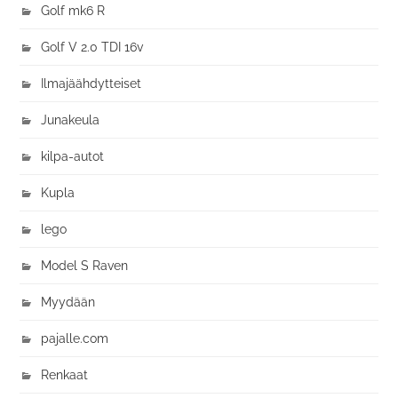
Golf mk6 R
Golf V 2.0 TDI 16v
Ilmajäähdytteiset
Junakeula
kilpa-autot
Kupla
lego
Model S Raven
Myydään
pajalle.com
Renkaat