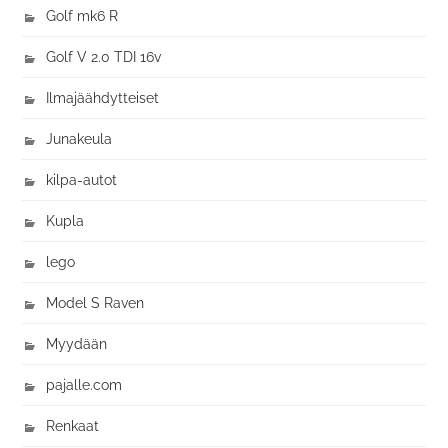
Golf mk6 R
Golf V 2.0 TDI 16v
Ilmajäähdytteiset
Junakeula
kilpa-autot
Kupla
lego
Model S Raven
Myydään
pajalle.com
Renkaat