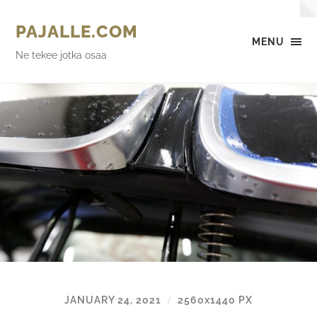
PAJALLE.COM
MENU
Ne tekee jotka osaa
JANUARY 24, 2021
2560
x
1440 PX
/