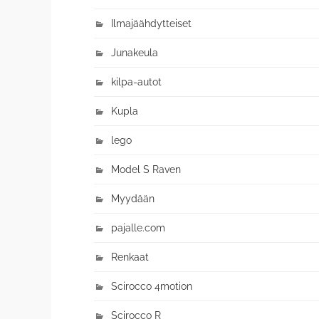
Ilmajäähdytteiset
Junakeula
kilpa-autot
Kupla
lego
Model S Raven
Myydään
pajalle.com
Renkaat
Scirocco 4motion
Scirocco R