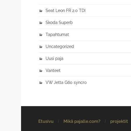
Seat Leon FR 2.0 TDI
Skoda Superb
Tapahtumat
Uncategorized
Uusi paja
Vanteet
VW Jetta G60 syncro
Etusivu
Mikä pajalle.com?
projektit