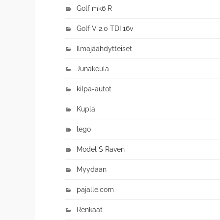
Golf mk6 R
Golf V 2.0 TDI 16v
Ilmajäähdytteiset
Junakeula
kilpa-autot
Kupla
lego
Model S Raven
Myydään
pajalle.com
Renkaat