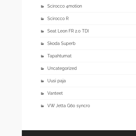
Scirocco 4motion
Scirocco R
Seat Leon FR 2.0 TDI
Skoda Superb
Tapahtumat
Uncategorized
Uusi paja
Vanteet
VW Jetta G60 syncro