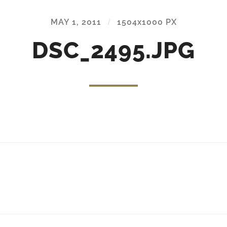
MAY 1, 2011
/
1504
x
1000 PX
DSC_2495.JPG