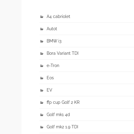
A4 cabriolet
Autot
BMW i3
Bora Variant TDI
e-Tron
Eos
EV
ffp cup Golf 2 KR
Golf mk1 4d
Golf mk2 1.9 TDI