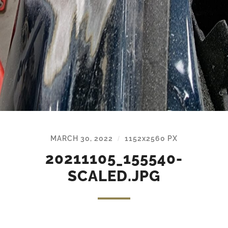
MARCH 30, 2022
1152
x
2560 PX
/
20211105_155540-
SCALED.JPG