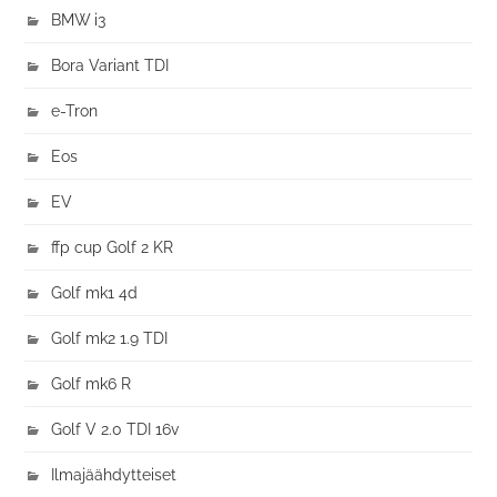
BMW i3
Bora Variant TDI
e-Tron
Eos
EV
ffp cup Golf 2 KR
Golf mk1 4d
Golf mk2 1.9 TDI
Golf mk6 R
Golf V 2.0 TDI 16v
Ilmajäähdytteiset