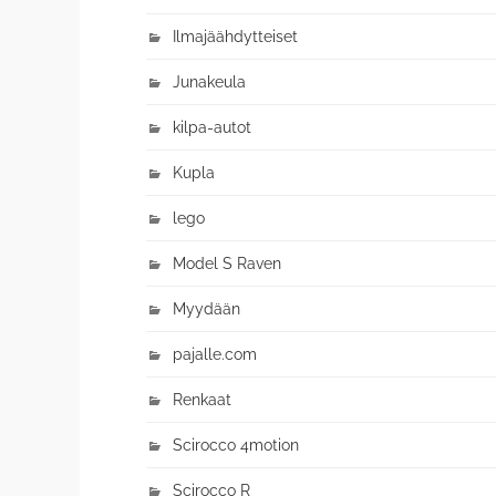
Ilmajäähdytteiset
Junakeula
kilpa-autot
Kupla
lego
Model S Raven
Myydään
pajalle.com
Renkaat
Scirocco 4motion
Scirocco R