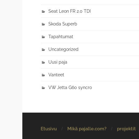
Seat Leon FR 2.0 TDI
Skoda Superb
Tapahtumat
Uncategorized
Uusi paja
Vanteet
VW Jetta G60 syncro
Etusivu
Mikä pajalle.com?
projektit