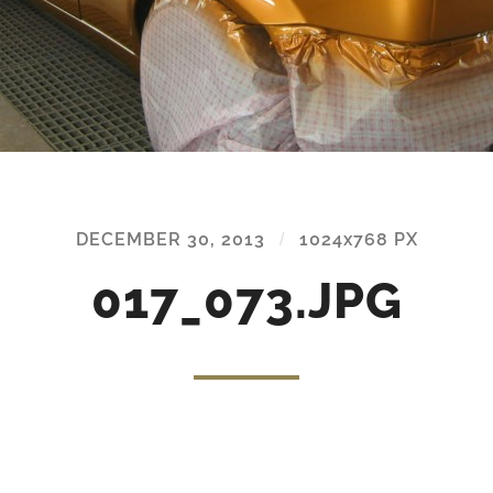
DECEMBER 30, 2013
/
1024
x
768 PX
017_073.JPG