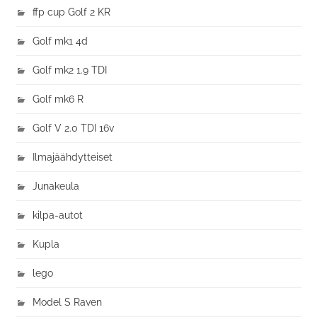
ffp cup Golf 2 KR
Golf mk1 4d
Golf mk2 1.9 TDI
Golf mk6 R
Golf V 2.0 TDI 16v
Ilmajäähdytteiset
Junakeula
kilpa-autot
Kupla
lego
Model S Raven