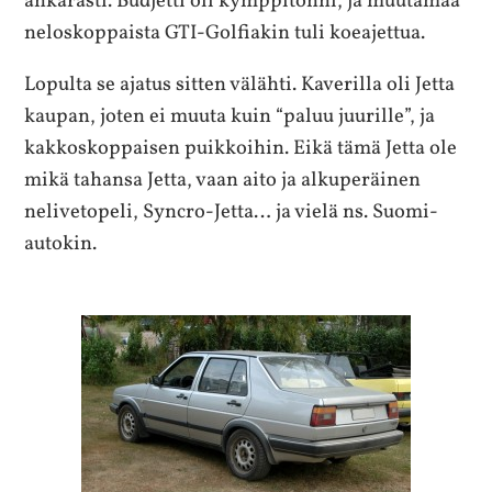
ankarasti. Budjetti oli kymppitonni, ja muutamaa
neloskoppaista GTI-Golfiakin tuli koeajettua.
Lopulta se ajatus sitten välähti. Kaverilla oli Jetta
kaupan, joten ei muuta kuin “paluu juurille”, ja
kakkoskoppaisen puikkoihin. Eikä tämä Jetta ole
mikä tahansa Jetta, vaan aito ja alkuperäinen
nelivetopeli, Syncro-Jetta… ja vielä ns. Suomi-
autokin.