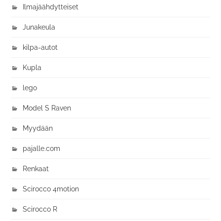
Ilmajäähdytteiset
Junakeula
kilpa-autot
Kupla
lego
Model S Raven
Myydään
pajalle.com
Renkaat
Scirocco 4motion
Scirocco R