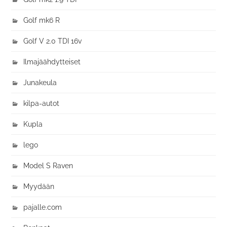
Golf mk6 R
Golf V 2.0 TDI 16v
Ilmajäähdytteiset
Junakeula
kilpa-autot
Kupla
lego
Model S Raven
Myydään
pajalle.com