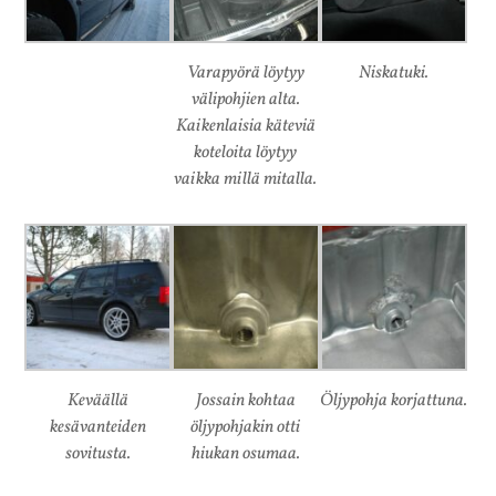
Varapyörä löytyy
Niskatuki.
välipohjien alta.
Kaikenlaisia käteviä
koteloita löytyy
vaikka millä mitalla.
Keväällä
Jossain kohtaa
Öljypohja korjattuna.
kesävanteiden
öljypohjakin otti
sovitusta.
hiukan osumaa.