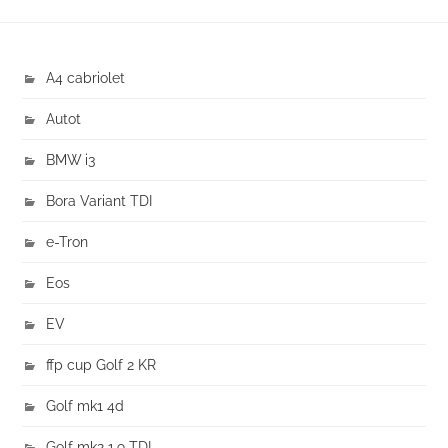
A4 cabriolet
Autot
BMW i3
Bora Variant TDI
e-Tron
Eos
EV
ffp cup Golf 2 KR
Golf mk1 4d
Golf mk2 1.9 TDI