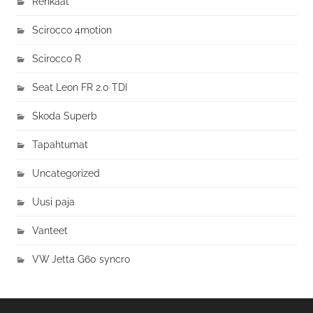
Renkaat
Scirocco 4motion
Scirocco R
Seat Leon FR 2.0 TDI
Skoda Superb
Tapahtumat
Uncategorized
Uusi paja
Vanteet
VW Jetta G60 syncro