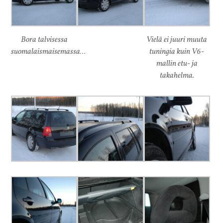
Bora talvisessa
Vielä ei juuri muuta
suomalaismaisemassa…
tuningia kuin V6-
mallin etu- ja
takahelma.