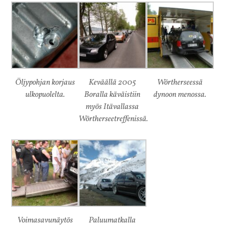
Öljypohjan korjaus
Keväällä 2005
Wörtherseessä
ulkopuolelta.
Boralla käväistiin
dynoon menossa.
myös Itävallassa
Wörtherseetreffenissä.
Voimasavunäytös
Paluumatkalla