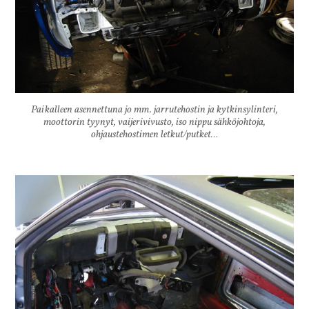
Paikalleen asennettuna jo mm. jarrutehostin ja kytkinsylinteri,
moottorin tyynyt, vaijerivivusto, iso nippu sähköjohtoja,
ohjaustehostimen letkut/putket…