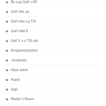
ffp cup Golf 2 KR
Golf mk1 4d
Golf mk2 1.9 TDI
Golf mk6 R
Golf V 2.0 TDI 16v
Ilmajäähdytteiset
Junakeula
kilpa-autot
Kupla
lego
Model S Raven