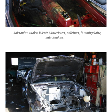
…kojetaulun taakse jäävät äänieristeet, polkimet, lämmityslaite,
kattoluukku….