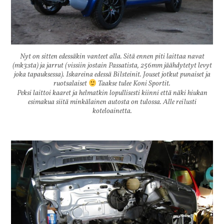
Nyt on sitten edessäkin vanteet alla. Sitä ennen piti laittaa navat
(mk3:sta) ja jarrut (vissiin jostain Passatista, 256mm jäähdytetyt levyt
joka tapauksessa). Iskareina edessä Bilsteinit. Jouset jotkut punaiset ja
ruotsalaiset
Taakse tulee Koni Sportit.
Peksi laittoi kaaret ja helmatkin lopullisesti kiinni että näki hiukan
esimakua siitä minkälainen autosta on tulossa. Alle reilusti
koteloainetta.